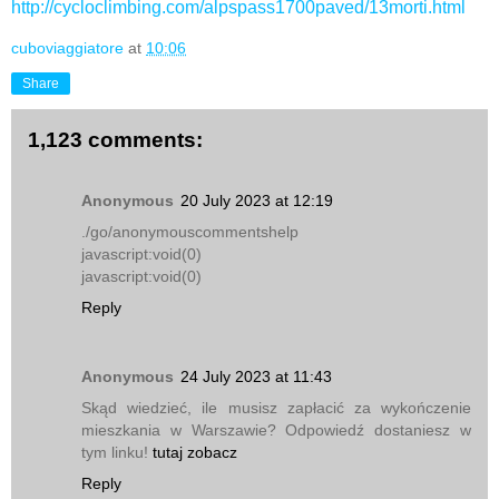
http://cycloclimbing.com/alpspass1700paved/13morti.html
cuboviaggiatore
at
10:06
Share
1,123 comments:
Anonymous
20 July 2023 at 12:19
./go/anonymouscommentshelp
javascript:void(0)
javascript:void(0)
Reply
Anonymous
24 July 2023 at 11:43
Skąd wiedzieć, ile musisz zapłacić za wykończenie
mieszkania w Warszawie? Odpowiedź dostaniesz w
tym linku!
tutaj zobacz
Reply