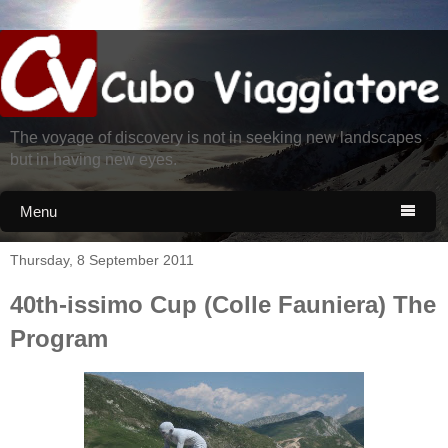
The voyage of discovery is not in seeking new landscapes
but in having new eyes.
Menu

Thursday, 8 September 2011
40th-issimo Cup (Colle Fauniera) The
Program